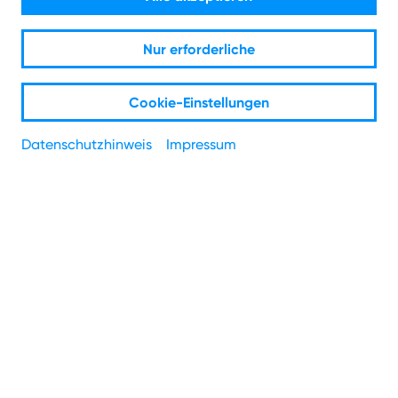
Von ISDN zu VoIP - verpassen Sie Ihrer Telefonanlage
Nur erforderliche
ein Upgrade.
Cookie-Einstellungen
Datenschutzhinweis
Impressum
Die Zukunft der Telefonie ist
digital.
Sie wollen Ihre alte Telefonanlage auf moderne IP-
Technik überführen? NetAachen bringt Ihr bestehendes
ISDN- oder IP-Telefon ans digitale Netz. Ihre gesamte
Telefonie läuft auf Basis von IP und ist damit adaptiver
und zukunftssicherer als klassische Telefonanlagen.
Profitieren Sie von vielen Vorteilen einer modernen IP-
Telefonanlage, die Ihr Business wirklich voranbringen. So
wächst die Anzahl der Sprachkanäle flexibel mit der