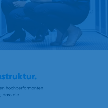
struktur.
seren hochperformanten
, dass die