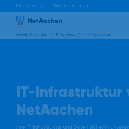
Privatkunden
Über NetAachen
Geschäftskunden
IT-Services
IT-Infrastruktur
IT-Infrastruktur
NetAachen
Ihre IT-Infrastruktur und Daten sicher in unse