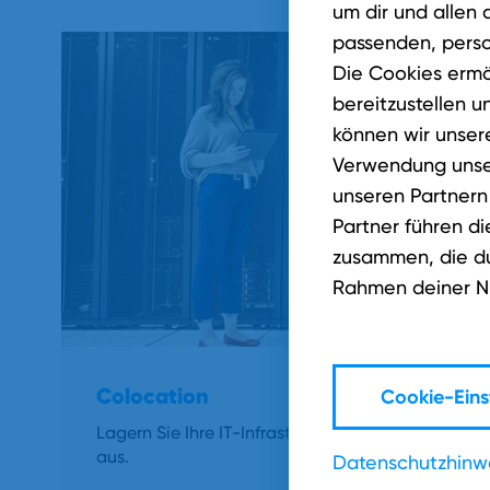
um dir und allen 
passenden, perso
Die Cookies ermö
bereitzustellen u
können wir unsere
Verwendung unser
unseren Partnern
Partner führen d
zusammen, die du 
Rahmen deiner N
Colocation
Cookie-Eins
Lagern Sie Ihre IT-Infrastruktur und Daten sicher
aus.
Datenschutzhinw