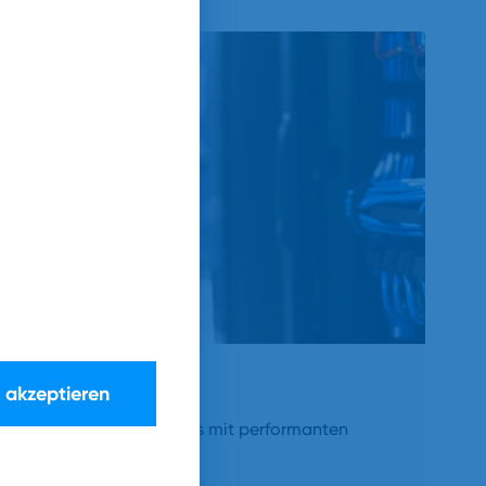
e akzeptieren
ren Konnektivitäts-Services mit performanten
eiten.