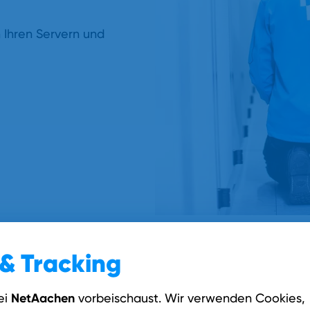
 Ihren Servern und
& Tracking
T-Infrastruktur.
NetAachen
ei
vorbeischaust. Wir verwenden Cookies,