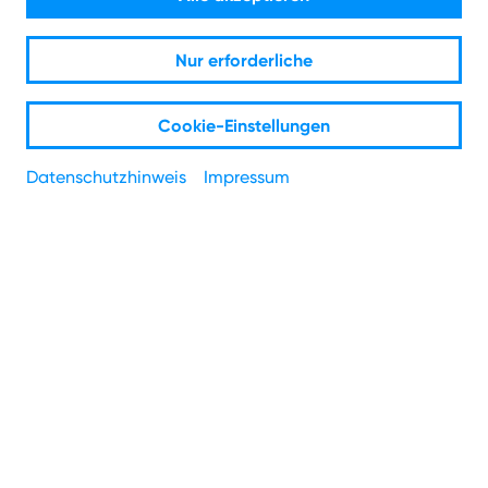
Daten.
Nur erforderliche
Maximal sicher und glasfaserschnell.
Cookie-Einstellungen
Datenschutzhinweis
Impressum
Ihre IT-Infrastruktur in unseren
Rechenzentren.
Sichern Sie die Daten Ihres Unternehmens im Data Center
von NetAachen, und das bestens geschützt! In vier
hochmodernen Rechenzentren stellen wir Ihnen Server-
oder Rack-Housing sowie Cage- und Private-Suites-
Modelle zur Verfügung.
In unseren Rechenzentren an den Standorten Aachen und
Köln bieten wir Ihnen eine Fläche zum Auslagern Ihrer IT-