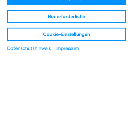
der Internetwirtschaft.
Nur erforderliche
Rechenzentren und Glasfaser sind zentrale
Wachstumstreiber der Internetbranche - das belegt
Cookie-Einstellungen
eine aktuelle Studie. Und NetAachen geht voran.
Datenschutzhinweis
Impressum
Digitalisierung und KI treibt
die Branche.
Eine aktuelle
Studie von eco und Arthur D. Little
zeigt: Die
Internetwirtschaft entwickelt sich bis 2030 zum Rückgrat
der deutschen Volkswirtschaft. Mit einem
prognostizierten Umsatz von 389 Milliarden Euro und
einem jährlichen Wachstum von rund 10 % übertrifft sie
viele klassische Branchen deutlich.