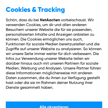
Geschäftskunden
Über NetAachen
Cookies & Tracking
NetAachen
Schön, dass du bei
vorbeischaust. Wir
Hilfe
Login
Kontakt
Adresse prüfen
Menü
verwenden Cookies, um dir und allen anderen
Besuchern unserer Website die für sie passenden,
personalisierten Inhalte und Anzeigen anbieten zu
Spare bis zu 175 €
können. Die Cookies ermöglichen uns auch,
Funktionen für soziale Medien bereitzustellen und die
Zugriffe auf unserer Website zu analysieren. So können
wir unsere Seite immer weiter für dich verbessern. Die
Infos zur Verwendung unserer Website teilen wir
darüber hinaus auch mit unseren Partnern für soziale
Medien, Werbung und Analysen. Unsere Partner führen
diese Informationen möglicherweise mit anderen
Daten zusammen, die du ihnen zur Verfügung gestellt
Internet-Tarife: Mit
hast oder die sie im Rahmen deiner Nutzung ihrer
Dienste gesammelt haben.
Highspeed surfen.
Alle akzeptieren
Starte jetzt mit dauerhaft fairen Konditionen - einen