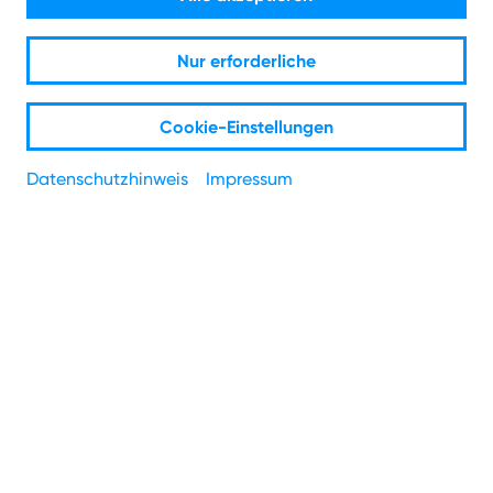
7
Rabatt gibt's obendrauf.
Zum Beispiel mit 500 Mbit/s für nur Ø 45,58 € mtl.
Nur erforderliche
Volle Glasfaserpower für Streaming, Arbeit und
Gaming.
Cookie-Einstellungen
Datenschutzhinweis
Impressum
PLZ
*
Straße
*