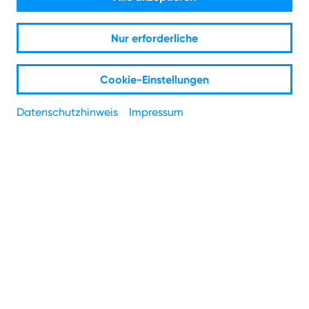
Partnerprogramm
Nur erforderliche
Werde unser Partner und profitiere von jedem
vermittelten Auftrag.
Cookie-Einstellungen
Datenschutzhinweis
Impressum
Jetzt NetAachen Partner
werden!