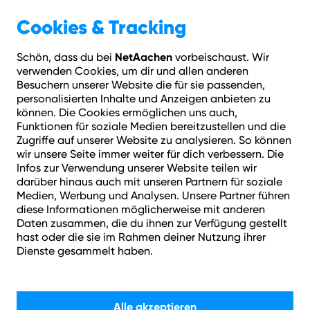
Geschäftskunden
Über NetAachen
Cookies & Tracking
NetAachen
Schön, dass du bei
vorbeischaust. Wir
Hilfe
Login
Kontakt
Adresse prüfen
Menü
verwenden Cookies, um dir und allen anderen
Besuchern unserer Website die für sie passenden,
personalisierten Inhalte und Anzeigen anbieten zu
Vorbestellen lohnt sich!
können. Die Cookies ermöglichen uns auch,
Funktionen für soziale Medien bereitzustellen und die
Zugriffe auf unserer Website zu analysieren. So können
wir unsere Seite immer weiter für dich verbessern. Die
Infos zur Verwendung unserer Website teilen wir
darüber hinaus auch mit unseren Partnern für soziale
Medien, Werbung und Analysen. Unsere Partner führen
diese Informationen möglicherweise mit anderen
Daten zusammen, die du ihnen zur Verfügung gestellt
Glasfaser für Stolberg:
hast oder die sie im Rahmen deiner Nutzung ihrer
Dienste gesammelt haben.
Zukunftssicher surfen.
Alle akzeptieren
Jetzt den Anschluss an die leistungsstarke Glasfaser