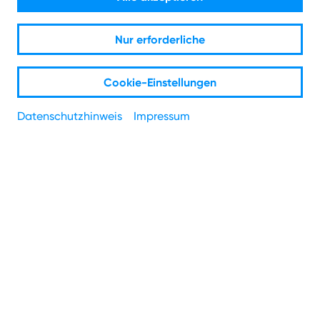
Mach den Check und prüfe, welches Angebot bei dir
Nur erforderliche
verfügbar ist.
Cookie-Einstellungen
PLZ
*
Datenschutzhinweis
Impressum
Straße
*
Hausnummer
*