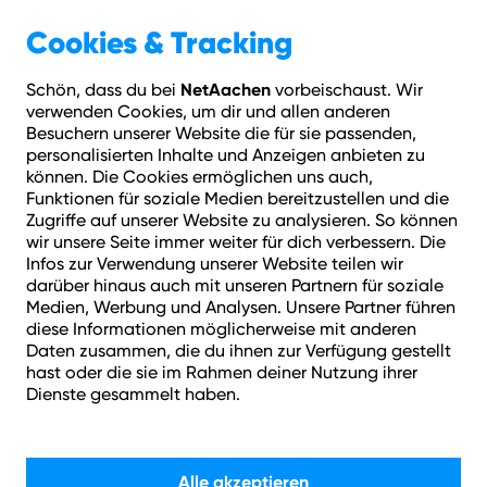
Geschäftskunden
Über NetAachen
Cookies & Tracking
NetAachen
Schön, dass du bei
vorbeischaust. Wir
Hilfe
Login
Kontakt
Adresse prüfen
Menü
verwenden Cookies, um dir und allen anderen
Besuchern unserer Website die für sie passenden,
personalisierten Inhalte und Anzeigen anbieten zu
Schon ab 34,95 € mtl. dauerhaft
können. Die Cookies ermöglichen uns auch,
Funktionen für soziale Medien bereitzustellen und die
Zugriffe auf unserer Website zu analysieren. So können
wir unsere Seite immer weiter für dich verbessern. Die
Infos zur Verwendung unserer Website teilen wir
darüber hinaus auch mit unseren Partnern für soziale
Medien, Werbung und Analysen. Unsere Partner führen
diese Informationen möglicherweise mit anderen
Daten zusammen, die du ihnen zur Verfügung gestellt
Dein Zuhause + Internet
hast oder die sie im Rahmen deiner Nutzung ihrer
Dienste gesammelt haben.
von NetAachen =
Bestens verbunden.
Alle akzeptieren