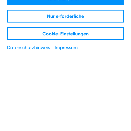
Mach den Check und prüfe, welches Angebot bei dir
Nur erforderliche
verfügbar ist.
Cookie-Einstellungen
PLZ
*
Datenschutzhinweis
Impressum
Straße
*
Hausnummer
*