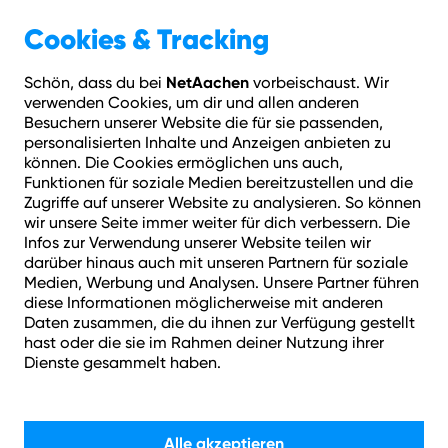
Geschäftskunden
Über NetAachen
Cookies & Tracking
NetAachen
Schön, dass du bei
vorbeischaust. Wir
Hilfe
Login
Kontakt
Adresse prüfen
Menü
verwenden Cookies, um dir und allen anderen
Besuchern unserer Website die für sie passenden,
personalisierten Inhalte und Anzeigen anbieten zu
Schon ab 34,95 € mtl. dauerhaft
können. Die Cookies ermöglichen uns auch,
Funktionen für soziale Medien bereitzustellen und die
Zugriffe auf unserer Website zu analysieren. So können
wir unsere Seite immer weiter für dich verbessern. Die
Infos zur Verwendung unserer Website teilen wir
darüber hinaus auch mit unseren Partnern für soziale
Medien, Werbung und Analysen. Unsere Partner führen
diese Informationen möglicherweise mit anderen
Daten zusammen, die du ihnen zur Verfügung gestellt
Dein Zuhause + Internet
hast oder die sie im Rahmen deiner Nutzung ihrer
Dienste gesammelt haben.
von NetAachen =
Bestens verbunden.
Alle akzeptieren