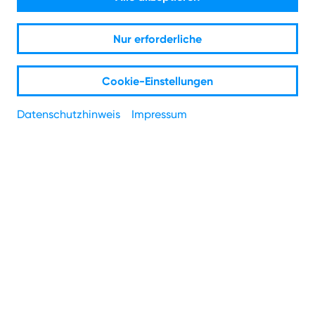
Mach den Check und prüfe, welches Angebot bei dir
Nur erforderliche
verfügbar ist.
Cookie-Einstellungen
PLZ
*
Datenschutzhinweis
Impressum
Straße
*
Hausnummer
*