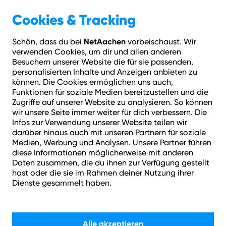
Geschäftskunden
Über NetAachen
Cookies & Tracking
NetAachen
Schön, dass du bei
vorbeischaust. Wir
Hilfe
Login
Kontakt
Adresse prüfen
Menü
verwenden Cookies, um dir und allen anderen
Besuchern unserer Website die für sie passenden,
personalisierten Inhalte und Anzeigen anbieten zu
Schon ab 34,95 € mtl. dauerhaft
können. Die Cookies ermöglichen uns auch,
Funktionen für soziale Medien bereitzustellen und die
Zugriffe auf unserer Website zu analysieren. So können
wir unsere Seite immer weiter für dich verbessern. Die
Infos zur Verwendung unserer Website teilen wir
darüber hinaus auch mit unseren Partnern für soziale
Medien, Werbung und Analysen. Unsere Partner führen
diese Informationen möglicherweise mit anderen
Daten zusammen, die du ihnen zur Verfügung gestellt
Dein Zuhause + Internet
hast oder die sie im Rahmen deiner Nutzung ihrer
Dienste gesammelt haben.
von NetAachen =
Bestens verbunden.
Alle akzeptieren