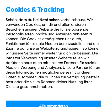
Geschäftskunden
Über NetAachen
Cookies & Tracking
NetAachen
Schön, dass du bei
vorbeischaust. Wir
Hilfe
Login
Kontakt
Adresse prüfen
Menü
verwenden Cookies, um dir und allen anderen
Welche Angebote gibt es für mich bei einer Vertragsverlängerung?
Besuchern unserer Website die für sie passenden,
personalisierten Inhalte und Anzeigen anbieten zu
können. Die Cookies ermöglichen uns auch,
Wie können wir helfen?
Funktionen für soziale Medien bereitzustellen und die
Zugriffe auf unserer Website zu analysieren. So können
wir unsere Seite immer weiter für dich verbessern. Die
Infos zur Verwendung unserer Website teilen wir
darüber hinaus auch mit unseren Partnern für soziale
Medien, Werbung und Analysen. Unsere Partner führen
diese Informationen möglicherweise mit anderen
Daten zusammen, die du ihnen zur Verfügung gestellt
Suchen
hast oder die sie im Rahmen deiner Nutzung ihrer
Dienste gesammelt haben.
Alle akzeptieren