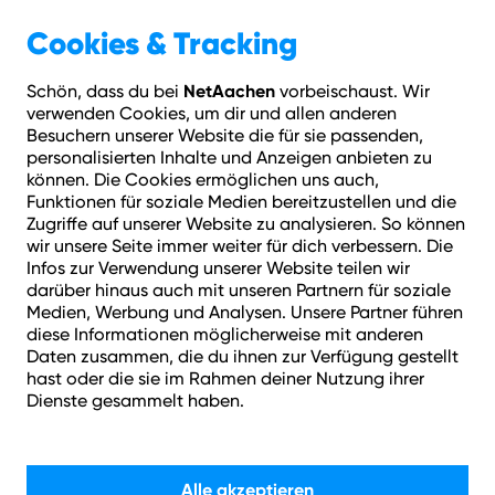
Geschäftskunden
Über NetAachen
Cookies & Tracking
NetAachen
Schön, dass du bei
vorbeischaust. Wir
Hilfe
Login
Kontakt
Adresse prüfen
Menü
verwenden Cookies, um dir und allen anderen
eit & Kündigungsfristen
Wann kann ich meinen Vertrag verlängern?
Besuchern unserer Website die für sie passenden,
personalisierten Inhalte und Anzeigen anbieten zu
können. Die Cookies ermöglichen uns auch,
Wie können wir helfen?
Funktionen für soziale Medien bereitzustellen und die
Zugriffe auf unserer Website zu analysieren. So können
wir unsere Seite immer weiter für dich verbessern. Die
Infos zur Verwendung unserer Website teilen wir
darüber hinaus auch mit unseren Partnern für soziale
Medien, Werbung und Analysen. Unsere Partner führen
diese Informationen möglicherweise mit anderen
Daten zusammen, die du ihnen zur Verfügung gestellt
Suchen
hast oder die sie im Rahmen deiner Nutzung ihrer
Dienste gesammelt haben.
Alle akzeptieren