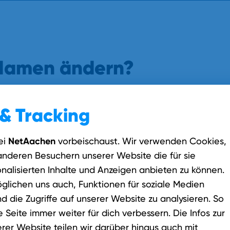
 Namen ändern?
e entsprechende Heiratsurkunde, Scheidungsurkunde
& Tracking
"MeineKundenwelt"
ein und klicke oben in der Leiste auf
NetAachen
ei
vorbeischaust. Wir verwenden Cookies,
ureichen oder mobil zu fotografieren.
anderen Besuchern unserer Website die für sie
nalisierten Inhalte und Anzeigen anbieten zu können.
glichen uns auch, Funktionen für soziale Medien
nd die Zugriffe auf unserer Website zu analysieren. So
 Seite immer weiter für dich verbessern. Die Infos zur
er Website teilen wir darüber hinaus auch mit