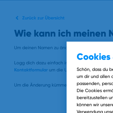
Zurück zur Übersicht
Wie kann ich meinen
Um deinen Namen zu ändern, benötigen wir di
Cookies 
Logg dich dazu einfach in unser Kundenportal
Schön, dass du b
Kontaktformular
um die Unterlagen bequem einz
um dir und allen 
passenden, perso
Um die Änderung kümmern wir uns dann.
Die Cookies ermö
bereitzustellen u
können wir unsere
Verwendung unser