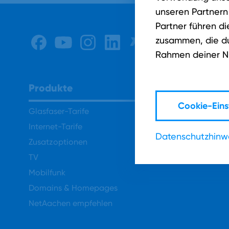
unseren Partnern
Partner führen d
zusammen, die du 
Rahmen deiner N
Produkte
Cookie-Eins
Glasfaser-Tarife
Internet-Tarife
Datenschutzhinw
Zusatzoptionen
TV
Mobilfunk
Domains & Homepages
NetAachen empfehlen