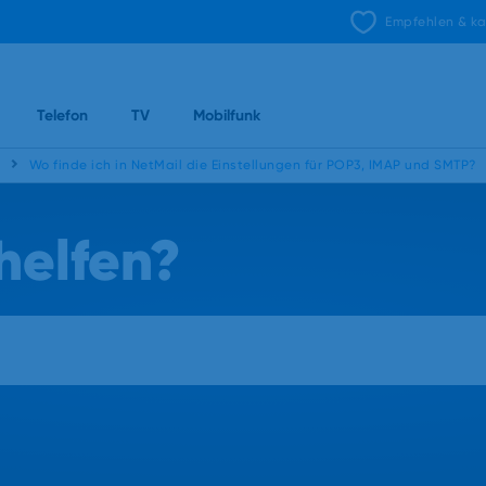
Empfehlen & ka
Telefon
TV
Mobilfunk
Wo finde ich in NetMail die Einstellungen für POP3, IMAP und SMTP?
helfen?