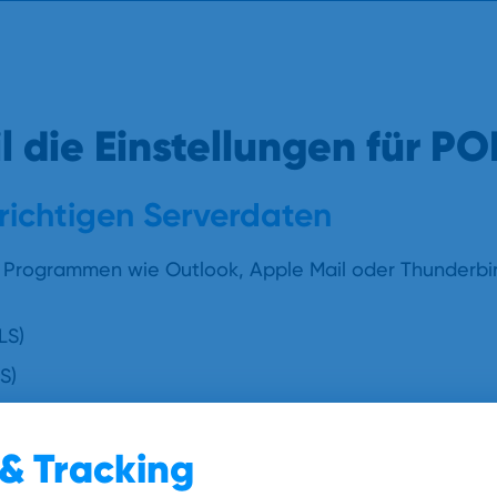
il die Einstellungen für 
richtigen Serverdaten
n Programmen wie Outlook, Apple Mail oder Thunderbir
LS)
LS)
465
(STARTTLS) oder Port
(SSL/TLS)
& Tracking
S oder STARTTLS ist aus Sicherheitsgründen nicht mehr