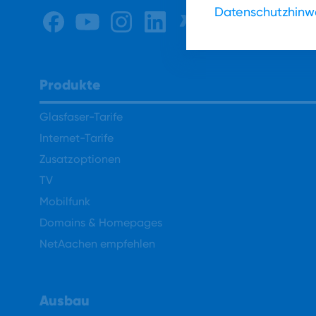
Datenschutzhinw
Produkte
Glasfaser-Tarife
Internet-Tarife
Zusatzoptionen
TV
Mobilfunk
Domains & Homepages
NetAachen empfehlen
Ausbau