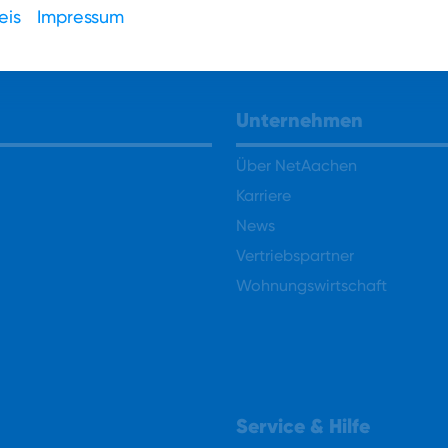
eis
Impressum
Unternehmen
Über NetAachen
Karriere
News
Vertriebspartner
Wohnungswirtschaft
Service & Hilfe