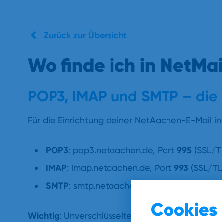
Zurück zur Übersicht
Wo finde ich in NetMa
POP3, IMAP und SMTP – die 
Für die Einrichtung deiner NetAachen-E-Mail i
POP3
995
: pop3.netaachen.de, Port
(SSL/T
IMAP
993
: imap.netaachen.de, Port
(SSL/T
SMTP
25 und 587
: smtp.netaachen.de, Port
Cookies 
Wichtig
: Unverschlüsselter Zugriff ohne SSL/TL