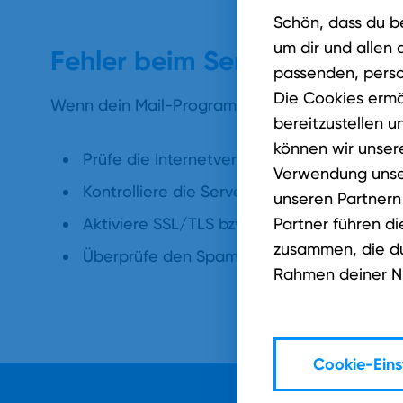
Schön, dass du b
um dir und allen 
Fehler beim Senden oder E
passenden, perso
Die Cookies ermö
Wenn dein Mail-Programm keine E-Mails verse
bereitzustellen u
können wir unsere
Prüfe die Internetverbindung (WLAN oder 
Verwendung unser
Kontrolliere die Servereinstellungen und V
unseren Partnern
Aktiviere SSL/TLS bzw. STARTTLS
Partner führen d
zusammen, die du 
Überprüfe den Spam-Ordner und mögliche
Rahmen deiner N
Cookie-Eins