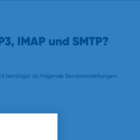
POP3, IMAP und SMTP?
d benötigst du folgende Servereinstellungen:
 möglich.